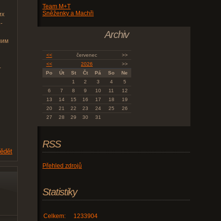
Team M+T
Sněženky a Machři
их
-
Archiv
ним
<<
červenec
>>
<<
2026
>>
-
Po
Út
St
Čt
Pá
So
Ne
1
2
3
4
5
6
7
8
9
10
11
12
13
14
15
16
17
18
19
20
21
22
23
24
25
26
27
28
29
30
31
RSS
ědět
Přehled zdrojů
Statistiky
Celkem:
1233904