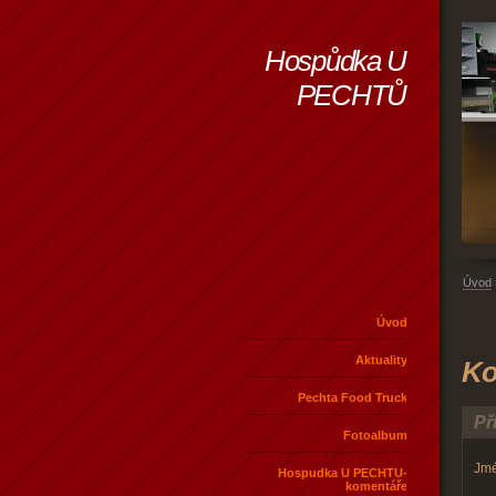
Hospůdka U
PECHTŮ
Úvod
Úvod
Aktuality
Ko
Pechta Food Truck
Př
Fotoalbum
Jmé
Hospudka U PECHTU-
komentáře