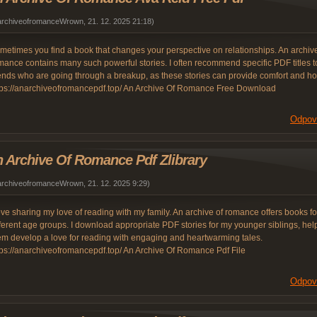
archiveofromanceWrown
,
21. 12. 2025
21:18
)
metimes you find a book that changes your perspective on relationships. An archive
mance contains many such powerful stories. I often recommend specific PDF titles t
iends who are going through a breakup, as these stories can provide comfort and h
tps://anarchiveofromancepdf.top/ An Archive Of Romance Free Download
Odpov
 Archive Of Romance Pdf Zlibrary
archiveofromanceWrown
,
21. 12. 2025
9:29
)
love sharing my love of reading with my family. An archive of romance offers books fo
fferent age groups. I download appropriate PDF stories for my younger siblings, hel
em develop a love for reading with engaging and heartwarming tales.
tps://anarchiveofromancepdf.top/ An Archive Of Romance Pdf File
Odpov