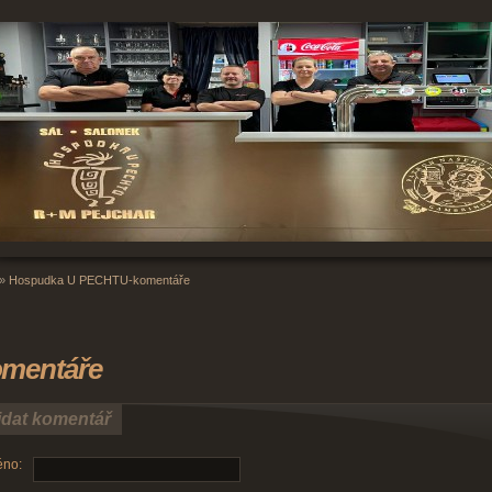
»
Hospudka U PECHTU-komentáře
mentáře
idat komentář
no: