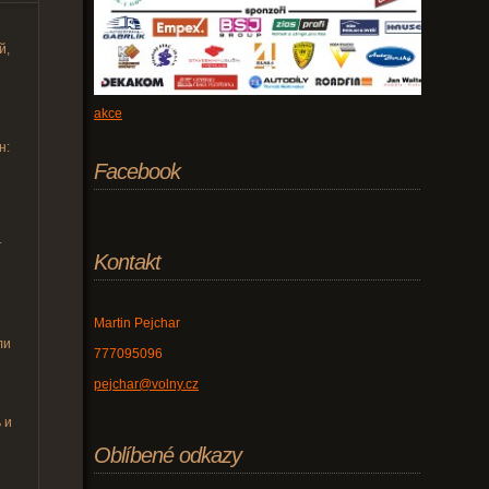
й,
akce
н:
Facebook
т
Kontakt
Martin Pejchar
ли
777095096
pejchar@volny.cz
 и
Oblíbené odkazy