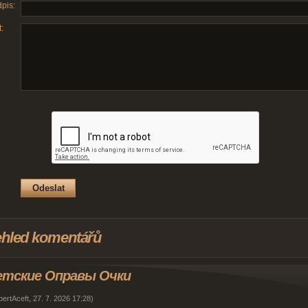
pis:
:
ehled komentářů
етские Оправы Очки
ertAceft
,
27. 7. 2026
17:28
)