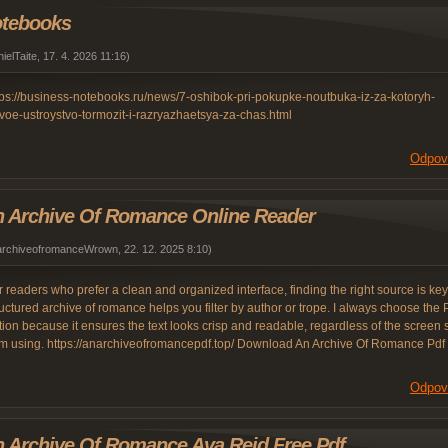
otebooks
ielTaite
,
17. 4. 2026
11:16
)
tps://business-notebooks.ru/news/7-oshibok-pri-pokupke-noutbuka-iz-za-kotoryh-
voe-ustroystvo-tormozit-i-razryazhaetsya-za-chas.html
Odpov
 Archive Of Romance Online Reader
archiveofromanceWrown
,
22. 12. 2025
8:10
)
r readers who prefer a clean and organized interface, finding the right source is key
ructured archive of romance helps you filter by author or trope. I always choose the
tion because it ensures the text looks crisp and readable, regardless of the screen 
am using. https://anarchiveofromancepdf.top/ Download An Archive Of Romance Pdf
Odpov
 Archive Of Romance Ava Reid Free Pdf