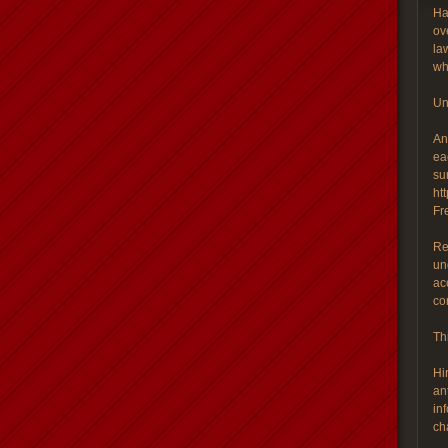
Ha
ov
la
wh
Un
An
ea
su
ht
Fr
Re
un
ac
co
Th
Hi
an
in
ch