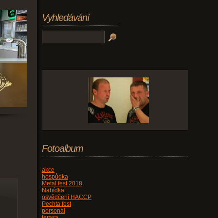
Vyhledávání
Fotoalbum
akce
hospůdka
Metal fest 2018
Nabídka
osvědčení HACCP
Pechta fest
personál
terasa