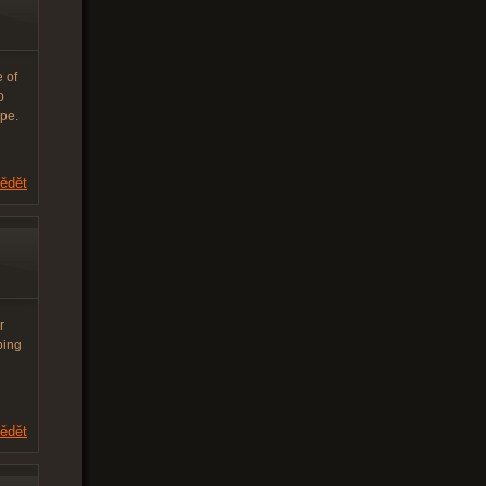
 of
o
ope.
ědět
r
ping
ědět