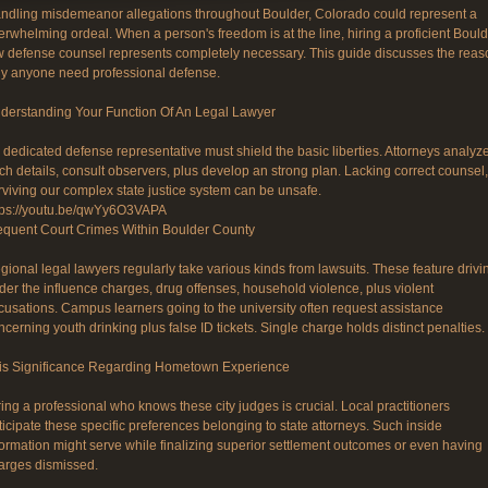
ndling misdemeanor allegations throughout Boulder, Colorado could represent a
erwhelming ordeal. When a person's freedom is at the line, hiring a proficient Boul
w defense counsel represents completely necessary. This guide discusses the reas
y anyone need professional defense.
derstanding Your Function Of An Legal Lawyer
 dedicated defense representative must shield the basic liberties. Attorneys analyz
ch details, consult observers, plus develop an strong plan. Lacking correct counsel,
rviving our complex state justice system can be unsafe.
tps://youtu.be/qwYy6O3VAPA
equent Court Crimes Within Boulder County
gional legal lawyers regularly take various kinds from lawsuits. These feature drivi
der the influence charges, drug offenses, household violence, plus violent
cusations. Campus learners going to the university often request assistance
ncerning youth drinking plus false ID tickets. Single charge holds distinct penalties.
is Significance Regarding Hometown Experience
ring a professional who knows these city judges is crucial. Local practitioners
ticipate these specific preferences belonging to state attorneys. Such inside
formation might serve while finalizing superior settlement outcomes or even having
arges dismissed.