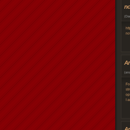
n
(
Dan
ht
no
An
(
an
Fo
st
op
I 
An