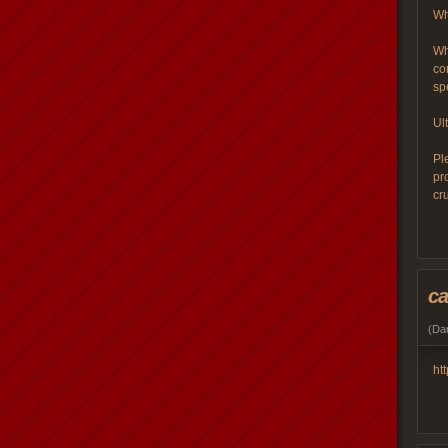
Wh
Wh
co
sp
Ul
Pl
pr
cr
ca
(
Dan
ht