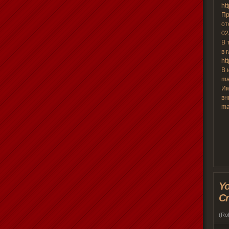
ht
Пр
от
02
В 
в 
ht
В 
ma
Им
вн
ma
Yo
Cr
(
Ro