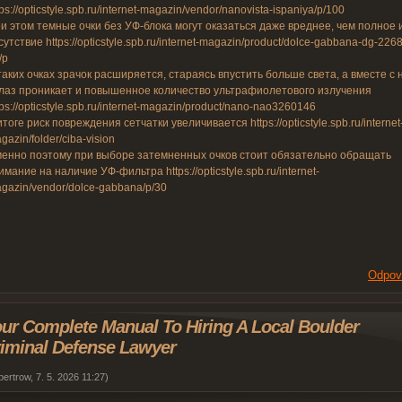
tps://opticstyle.spb.ru/internet-magazin/vendor/nanovista-ispaniya/p/100
и этом темные очки без УФ-блока могут оказаться даже вреднее, чем полное 
сутствие https://opticstyle.spb.ru/internet-magazin/product/dolce-gabbana-dg-2268
/p
таких очках зрачок расширяется, стараясь впустить больше света, а вместе с 
глаз проникает и повышенное количество ультрафиолетового излучения
tps://opticstyle.spb.ru/internet-magazin/product/nano-nao3260146
итоге риск повреждения сетчатки увеличивается https://opticstyle.spb.ru/internet
gazin/folder/ciba-vision
енно поэтому при выборе затемненных очков стоит обязательно обращать
имание на наличие УФ-фильтра https://opticstyle.spb.ru/internet-
gazin/vendor/dolce-gabbana/p/30
Odpov
ur Complete Manual To Hiring A Local Boulder
iminal Defense Lawyer
bertrow
,
7. 5. 2026
11:27
)