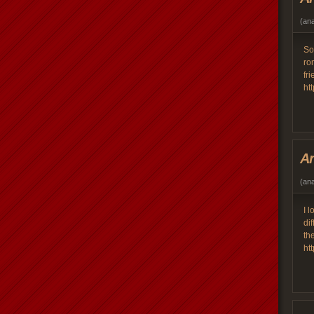
(
an
So
ro
fr
ht
An
(
an
I 
di
th
ht