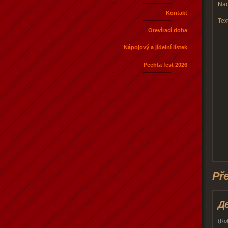
Nad
Kontakt
Text
Otevírací doba
Nápojový a jídelní lístek
Pechta fest 2026
Př
Д
(
Rob