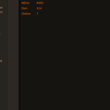
Měsíc:
8460
der
Den:
414
on
Online:
7
e
ng