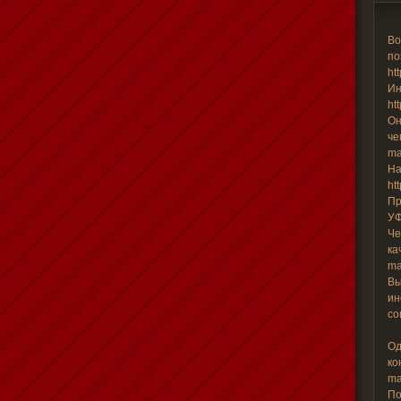
Во
по
ht
Ин
ht
Он
че
ma
На
ht
Пр
УФ
Че
ка
ma
Вы
ин
co
Од
ко
ma
По