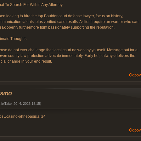
at To Search For Within Any Attorney
en looking to hire the top Boulder court defense lawyer, focus on history,
mmunication talents, plus verified case results. A client require an warrior who can
eak openly furthermore fight passionately supporting the reputation.
timate Thoughts
ease do not ever challenge that local court network by yourself. Message out for a
oven county law protection advocate immediately. Early help always delivers the
ucial change in your end result.
Odpov
sino
ielTaite
,
20. 4. 2026
18:15
)
tps://casino-ohneoasis.site/
Odpov