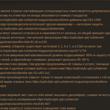
 многих странах сертификация солнцезащитных очков является добровольно
этому на этикетках не всегда указываются номера стандартов
tps://opticstyle.spb.ru/internet-magazin/product/dolce-gabbana-dg1324-1360
огда производители используют другую маркировку — категории защиты
tps://opticstyle.spb.ru/internet-magazin/folder/nike
и могут немного отличаться в зависимости от региона, но общий принцип оди
м выше категория, тем сильнее фильтрация https://opticstyle.spb.ru/internet-
gazin/product/fun-kids-fh-18-sc193
пример, в Европе существуют категории 0, 2, 6 и 7, а в США их всего три
tps://opticstyle.spb.ru/internet-magazin/product/nano-nao3171754
и этом американский максимальный уровень подразумевает 99%-ю защиту о
-лучей, а европейская «семерка» допускает диапазон 95–99 %.
м известнее фирма, тем дороже предлагаемые ей товары и услуги, тем выше
честве и удобнее условия работы с клиентами https://opticstyle.spb.ru/internet-
gazin/product/prada-vpr-01i-u63-1o1
бор производителя зависит только от ваших пожеланий и отношения к той и
ой марке очковых линз https://opticstyle.spb.ru/internet-magazin/product/soflens-
mfort
нако видимый свет сам по себе может вызывать дискомфорт, снижая четкость
нтрастность изображения https://opticstyle.spb.ru/internet-
gazin/product/moschino-mos546-807
этому защита от избыточного освещения тоже важна