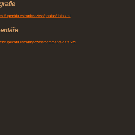
grafie
ps://upechtu.estranky.cz/rss/photos/data.xml
entáře
tps://upechtu.estranky.cz/rss/comments/data.xml