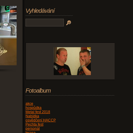
Vyhledávání
Fotoalbum
akce
hospůdka
Metal fest 2018
Nabídka
osvědčení HACCP
Pechta fest
personál
terasa