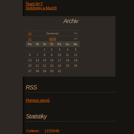
Team M+T
Sněženky a Machři
Archiv
<<
červenec
>>
<<
2026
>>
Po
Út
St
Čt
Pá
So
Ne
1
2
3
4
5
6
7
8
9
10
11
12
13
14
15
16
17
18
19
20
21
22
23
24
25
26
27
28
29
30
31
RSS
Přehled zdrojů
Statistiky
Celkem:
1233548