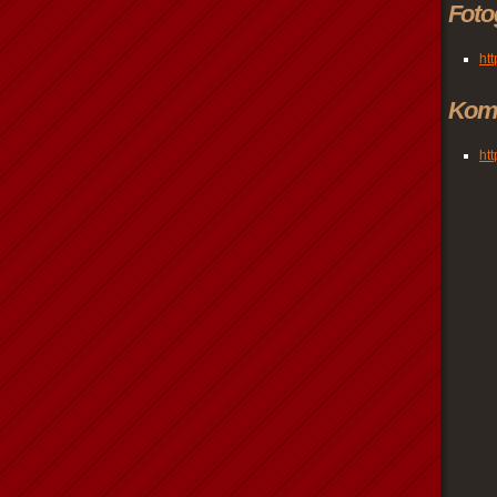
Foto
htt
Kom
ht