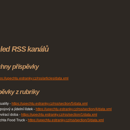
led RSS kanálů
hny příspěvky
ps://upechtu.estranky.cz/rss/articles/data.xml
pěvky z rubriky
uality -
https://upechtu.estranky.cz/rss/section/5/data.xml
ojový a jídelní lístek -
https://upechtu.estranky.cz/rss/section/4/data.xml
evírací doba -
https://upechtu.estranky.cz/rss/section/1/data.xml
chta Food Truck -
https://upechtu.estranky.cz/rss/section/3/data.xml