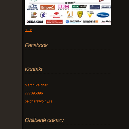
akce
Facebook
Kontakt
Martin Pejchar
777095096
pejchar@volny.cz
Oblíbené odkazy