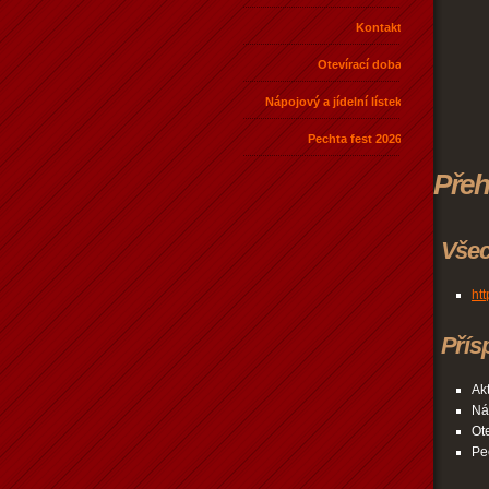
Kontakt
Otevírací doba
Nápojový a jídelní lístek
Pechta fest 2026
Přeh
Všec
htt
Přís
Akt
Náp
Ot
Pe