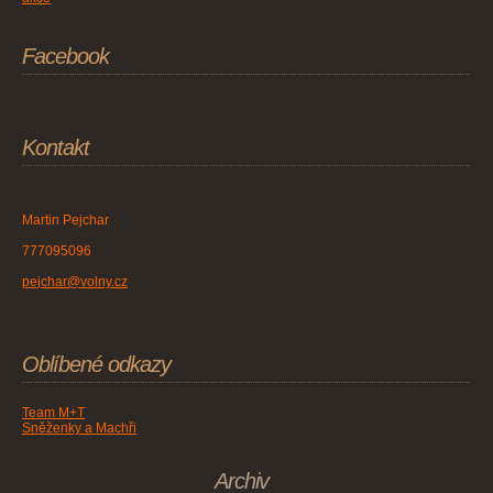
Facebook
Kontakt
Martin Pejchar
777095096
pejchar@volny.cz
Oblíbené odkazy
Team M+T
Sněženky a Machři
Archiv