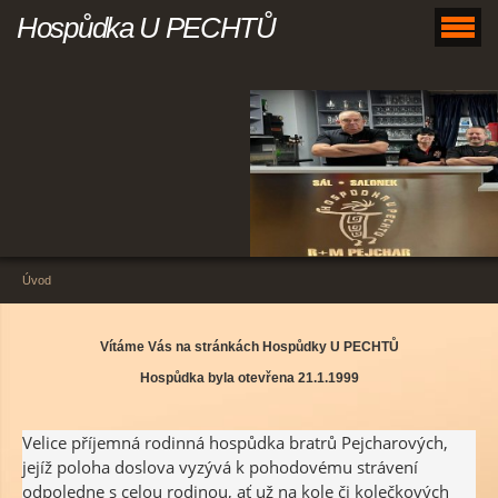
Hospůdka U PECHTŮ
Úvod
Vítáme Vás na stránkách Hospůdky U PECHTŮ
Hospůdka byla otevřena 21.1.1999
Velice příjemná rodinná hospůdka bratrů Pejcharových,
jejíž poloha doslova vyzývá k pohodovému strávení
odpoledne s celou rodinou, ať už na kole či kolečkových