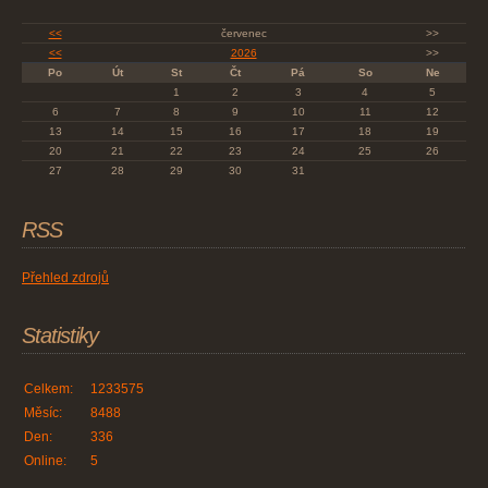
<<
červenec
>>
<<
2026
>>
Po
Út
St
Čt
Pá
So
Ne
1
2
3
4
5
6
7
8
9
10
11
12
13
14
15
16
17
18
19
20
21
22
23
24
25
26
27
28
29
30
31
RSS
Přehled zdrojů
Statistiky
Celkem:
1233575
Měsíc:
8488
Den:
336
Online:
5