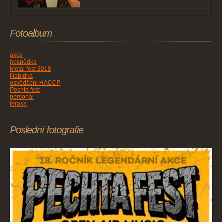
Fotoalbum
akce
hospůdka
Metal fest 2018
Nabídka
osvědčení HACCP
Pechta fest
personál
terasa
Poslední fotografie