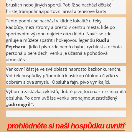
bruslích nebo jiných sportů.Poblíž se nachází dětské
hřiště,trampolína,sportovní areál a tenisové kurty.
Tento podnik se nachází v klidné lokalitě u řeky
Radbůzy,mezi stromy a přesto v centru města, kde po
sportovním výkonu najdete oázu klidu. Navíc se zde
griluje a můžete spatřit i hokejovou legendu
Rudlu
Pejchara
. Jídlo i pivo zde nemá chybu, rychlost a ochota
personálu bere dech, venku je úžasná a pohodová
atmosféra.
Venkovní část je ve své oblasti naprosto bezkonkurenční.
Vnitřek hospůdky připomíná klasickou útulnou čtyřku v
dobrém slova smyslu. Obsluha fajn, pivo vynikající.
Výborná zastávka cyklistů, dobré pivo,točená zmrzlina,milá
obsluha. Po domluvě lze venku pronajmout zastřešený
„udírnogril“.
prohlédněte si naší hospůdku uvnitř