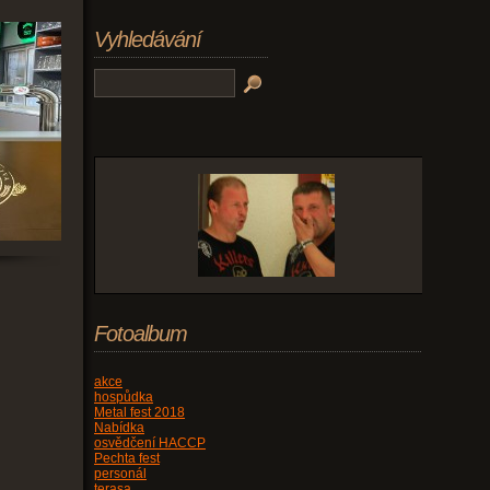
Vyhledávání
Fotoalbum
akce
hospůdka
Metal fest 2018
Nabídka
osvědčení HACCP
Pechta fest
personál
terasa