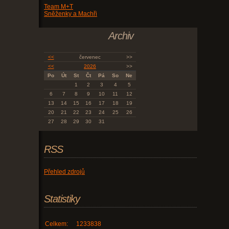
Team M+T
Sněženky a Machři
Archiv
<<
červenec
>>
<<
2026
>>
Po
Út
St
Čt
Pá
So
Ne
1
2
3
4
5
6
7
8
9
10
11
12
13
14
15
16
17
18
19
20
21
22
23
24
25
26
27
28
29
30
31
RSS
Přehled zdrojů
Statistiky
Celkem:
1233838