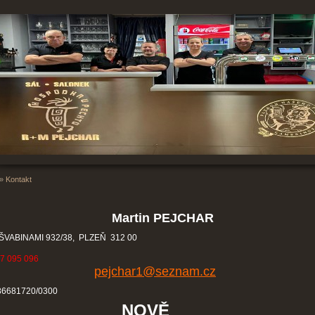
»
Kontakt
Martin PEJCHAR
ŠVABINAMI 932/38, PLZEŇ 312 00
7 095 096
pejchar1@seznam.cz
186681720/0300
NOVĚ