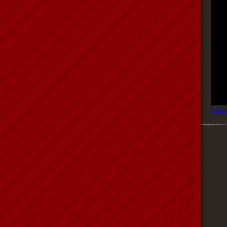
Zvětši