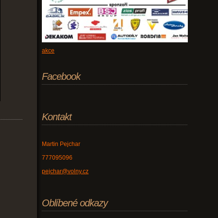
akce
Facebook
Kontakt
Martin Pejchar
777095096
pejchar@volny.cz
Oblíbené odkazy