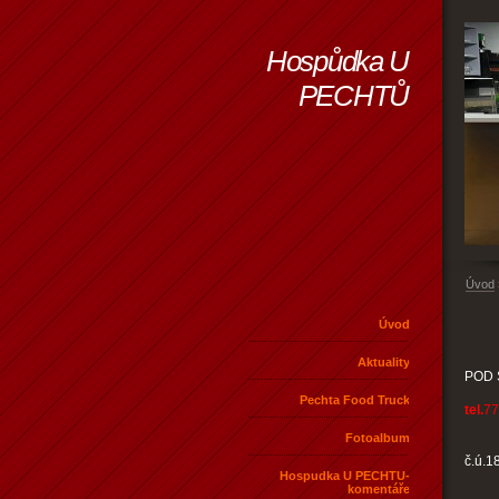
Hospůdka U
PECHTŮ
Úvod
Úvod
Aktuality
POD 
Pechta Food Truck
tel.
77
Fotoalbum
č.ú.
Hospudka U PECHTU-
komentáře