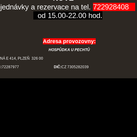
jednávky a rezervace na tel.
722928408
od 15.00-22.00 hod.
Adresa provozovny:
HOSPŮDKA U PECHTŮ
NÁ E 414, PLZEŇ 326 00
:
72287977
DIČ:
CZ 7305282039